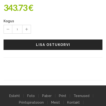
343.73 €
Kogus
1
LISA OSTUKORVI
Esileht
Foto
Paber
Print
Teenused
Printspiratsioon
Meist
Kontakt