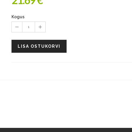
21.69 €
Kogus
1
LISA OSTUKORVI