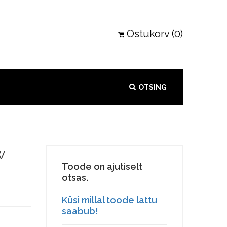
Ostukorv (0)
OTSING
w
Toode on ajutiselt
otsas.
Küsi millal toode lattu
saabub!