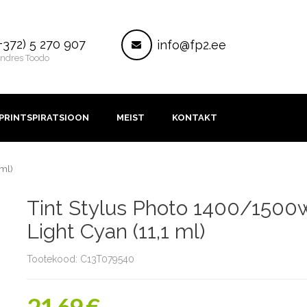
ontakt
Post
+372) 5 270 907
info@fp2.ee
ndres Toodo
PRINTSPIRATSIOON
MEIST
KONTAKT
 ml)
Tint Stylus Photo 1400/1500
Light Cyan (11,1 ml)
Tootekood: C13T079540