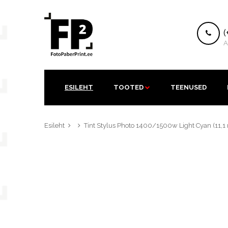
K
(
A
ESILEHT
TOOTED
TEENUSED
Esileht
Tint Stylus Photo 1400/1500w Light Cyan (11,1