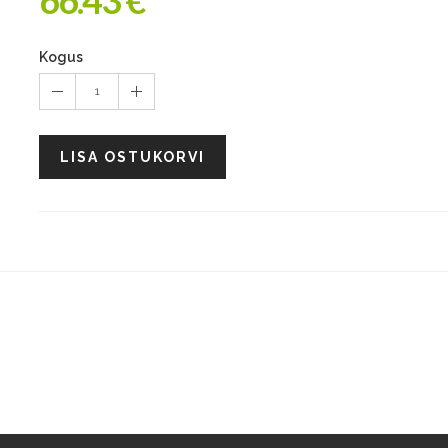
66.43 €
Kogus
1
LISA OSTUKORVI