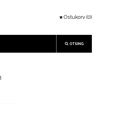
Ostukorv (0)
OTSING
n