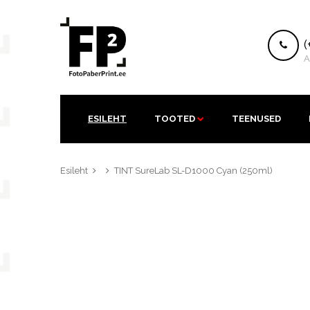
K
(
A
ESILEHT
TOOTED
TEENUSED
Esileht
TINT SureLab SL-D1000 Cyan (250ml)