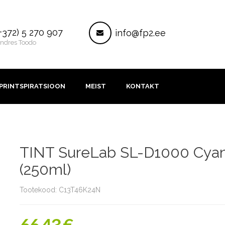
ontakt
Post
+372) 5 270 907
info@fp2.ee
ndres Toodo
PRINTSPIRATSIOON
MEIST
KONTAKT
TINT SureLab SL-D1000 Cya
(250ml)
Tootekood: C13T46K24N