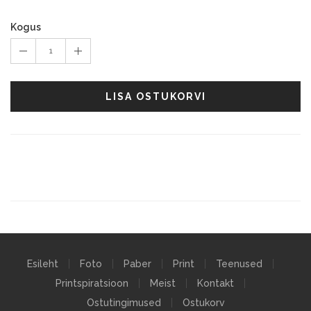
Kogus
1
LISA OSTUKORVI
Esileht
Foto
Paber
Print
Teenused
Printspiratsioon
Meist
Kontakt
Ostutingimused
Ostukorv