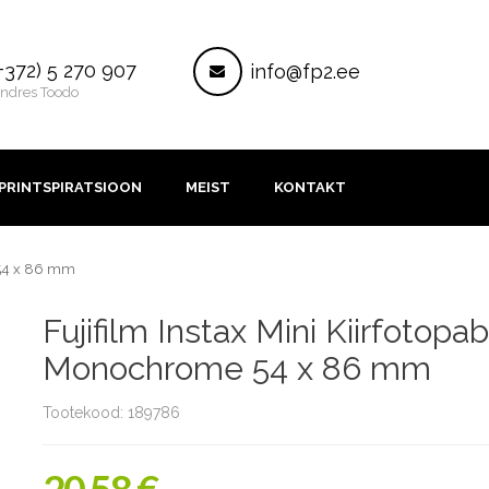
ontakt
Post
+372) 5 270 907
info@fp2.ee
ndres Toodo
PRINTSPIRATSIOON
MEIST
KONTAKT
 54 x 86 mm
Fujifilm Instax Mini Kiirfotopa
Monochrome 54 x 86 mm
Tootekood: 189786