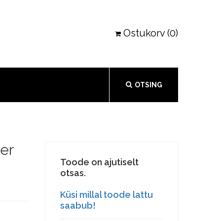
Ostukorv (0)
OTSING
ber
Toode on ajutiselt
otsas.
Küsi millal toode lattu
saabub!