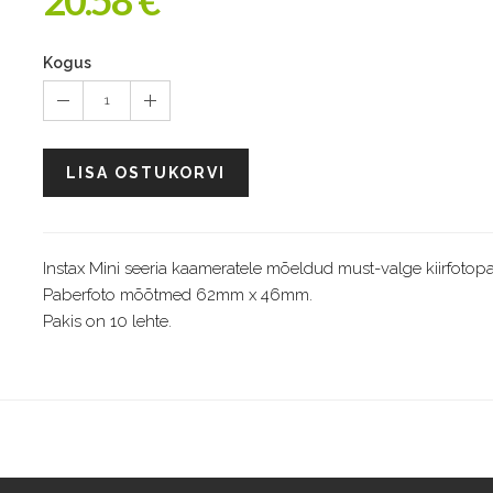
20.58 €
Kogus
1
LISA OSTUKORVI
Instax Mini seeria kaameratele mõeldud must-valge kiirfotopa
Paberfoto mõõtmed 62mm x 46mm.
Pakis on 10 lehte.