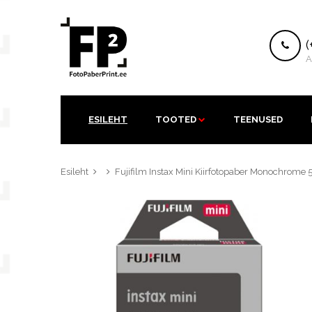
K
(
A
ESILEHT
TOOTED
TEENUSED
Esileht
Fujifilm Instax Mini Kiirfotopaber Monochrome