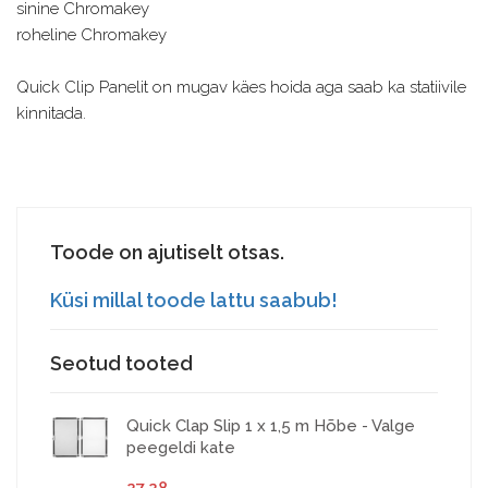
sinine Chromakey
roheline Chromakey
Quick Clip Panelit on mugav käes hoida aga saab ka statiivile
kinnitada.
Toode on ajutiselt otsas.
Küsi millal toode lattu saabub!
Seotud tooted
Quick Clap Slip 1 x 1,5 m Hõbe - Valge
peegeldi kate
27.28