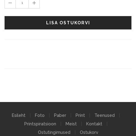
1
LISA OSTUKORVI
Esileht
Foto
Paber
Print
Teenused
Printspiratsioon
Meist
Kontakt
Ostutingimused
Ostukorv