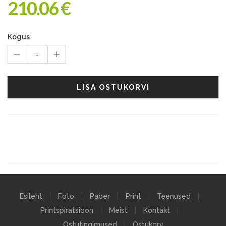
210.06 €
Kogus
1
LISA OSTUKORVI
Esileht
Foto
Paber
Print
Teenused
Printspiratsioon
Meist
Kontakt
Ostutingimused
Ostukorv