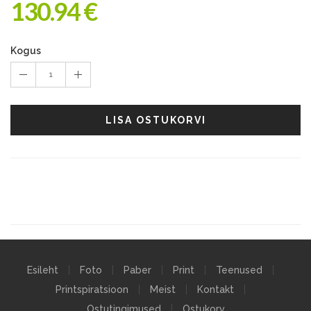
130.94 €
Kogus
1
LISA OSTUKORVI
Esileht
Foto
Paber
Print
Teenused
Printspiratsioon
Meist
Kontakt
Ostutingimused
Ostukorv