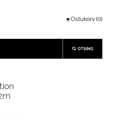
Ostukorv (0)
OTSING
tion
12m