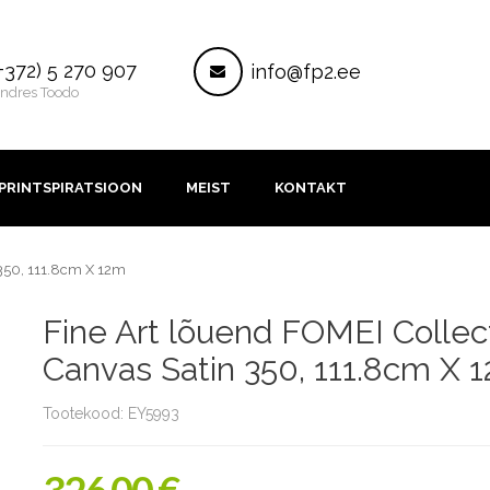
ontakt
Post
+372) 5 270 907
info@fp2.ee
ndres Toodo
PRINTSPIRATSIOON
MEIST
KONTAKT
 350, 111.8cm X 12m
Fine Art lõuend FOMEI Collec
Canvas Satin 350, 111.8cm X 
Tootekood: EY5993