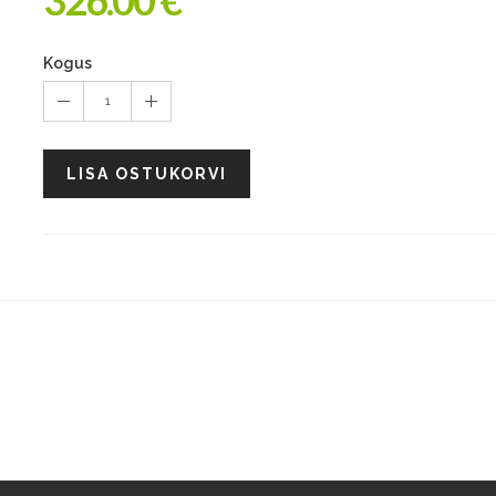
326.00 €
Kogus
1
LISA OSTUKORVI