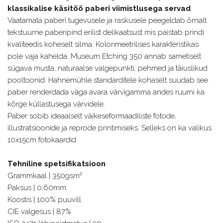
klassikalise käsitöö paberi viimistlusega servad
.
Vaatamata paberi tugevusele ja raskusele peegeldab õrnalt
tekstuurne paberipind erilist delikaatsust mis paistab prindi
kvaliteedis koheselt silma. Kolorimeetrilises karakteristikas
pole vaja kahelda. Museum Etching 350 annab sametiselt
sügava musta, naturaalse valgepunkti, pehmed ja täiuslikud
pooltoonid. Hahnemühle standarditele kohaselt suudab see
paber renderdada väga avara värvigamma andes ruumi ka
kõrge küllastusega värvidele.
Paber sobib ideaalselt väikeseformaadiliste fotode,
illustratsioonide ja reprode printimiseks. Selleks on ka valikus
10x15cm fotokaardid.
Tehniline spetsifikatsioon
Grammkaal | 350gsm²
Paksus | 0,60mm
Koostis | 100% puuvill
CIE valgesus | 87%