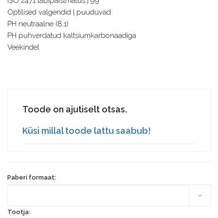
ISO 2471 läbipaistmatus | 99
Optilised valgendid | puuduvad
PH neutraalne (8,1)
PH puhverdatud kaltsiumkarbonaadiga
Veekindel
Toode on ajutiselt otsas.
Küsi millal toode lattu saabub!
Paberi formaat:
Tootja: