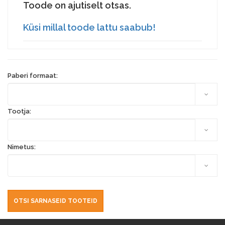
Toode on ajutiselt otsas.
Küsi millal toode lattu saabub!
Paberi formaat:
Tootja:
Nimetus: