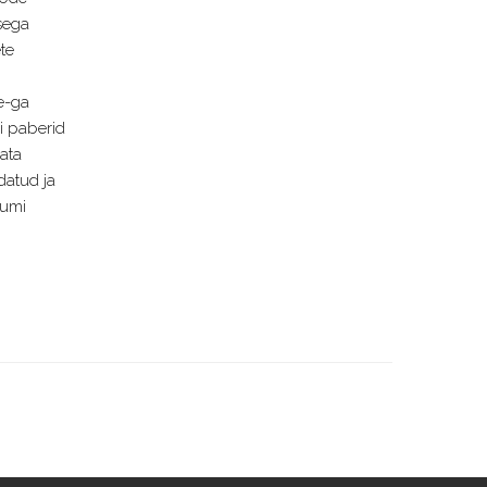
sega
te
e-ga
i paberid
data
datud ja
eumi