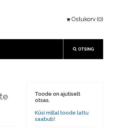
Ostukorv (0)
OTSING
Toode on ajutiselt
te
otsas.
Küsi millal toode lattu
saabub!