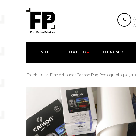
K
(
A
ESILEHT
TOOTED
TEENUSED
Esileht
Fine Art paber Canson Rag Photographique 310 