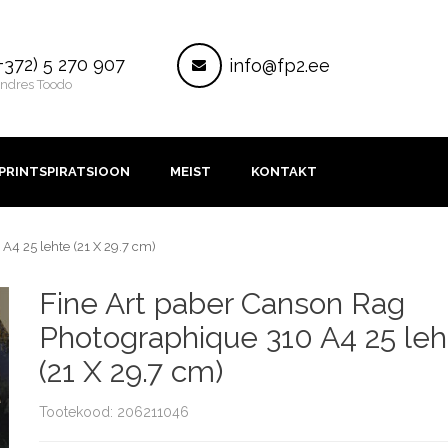
ontakt
Post
+372) 5 270 907
info@fp2.ee
ndres Toodo
PRINTSPIRATSIOON
MEIST
KONTAKT
A4 25 lehte (21 X 29.7 cm)
Fine Art paber Canson Rag
Photographique 310 A4 25 leh
(21 X 29.7 cm)
Tootekood: 206211046