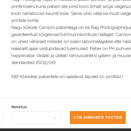
printimiseks kuna paberi sile pind koos õrnalt sooja valgesu
toob nahatoonid kaunilt esile. Sama võib väita ka must-valge
printide kohta.
Nagu kõikide Cansoni paberitega on ka Rag Photographiqu
garanteeritud kõrgeimad tuhmumiskindluse näitajad. Canson
on ühed vähesed milledel on lisaks laborinäitajatele ette näi
reaalselt ajale vastupidavad tulemused. Paber on PH puhver
happevaba. Vastab ja ületab rahvusvahelisi galerii- ja muus
standardeid (ISO9706).
NB! Kõikidele paberitele on saadaval täpsed icc profiilid !
Nimetus: