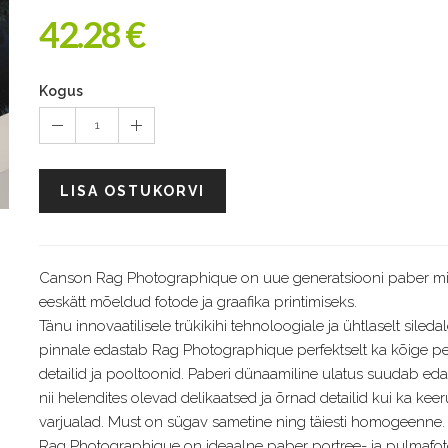
42.28 €
Kogus
1
LISA OSTUKORVI
Canson Rag Photographique on uue generatsiooni paber m
eeskätt mõeldud fotode ja graafika printimiseks.
Tänu innovaatilisele trükikihi tehnoloogiale ja ühtlaselt sileda
pinnale edastab Rag Photographique perfektselt ka kõige 
detailid ja pooltoonid. Paberi dünaamiline ulatus suudab ed
nii helendites olevad delikaatsed ja õrnad detailid kui ka kee
varjualad. Must on sügav sametine ning täiesti homogeenne
Rag Photographique on ideaalne paber portree- ja pulmafo