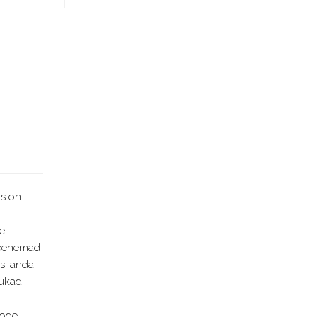
is on
le
peenemad
asi anda
rukad
.
tode