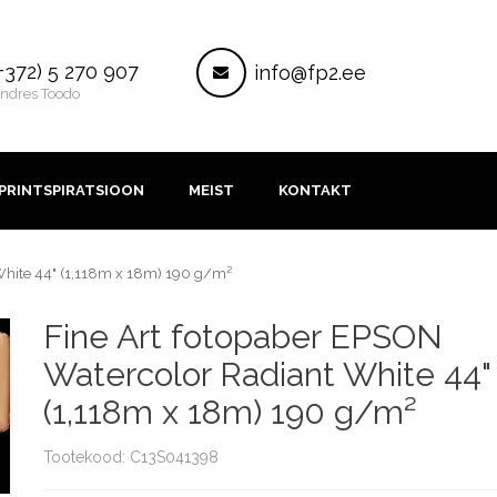
ontakt
Post
+372) 5 270 907
info@fp2.ee
ndres Toodo
PRINTSPIRATSIOON
MEIST
KONTAKT
White 44" (1,118m x 18m) 190 g/m²
Fine Art fotopaber EPSON
Watercolor Radiant White 44"
(1,118m x 18m) 190 g/m²
Tootekood: C13S041398