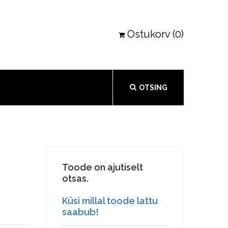
Ostukorv (0)
OTSING
Toode on ajutiselt
otsas.
Küsi millal toode lattu
saabub!