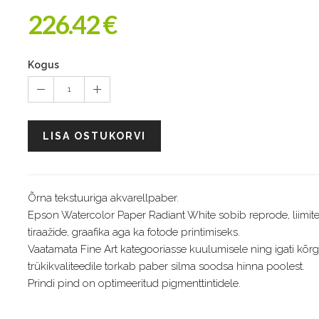
226.42 €
Kogus
1
LISA OSTUKORVI
Õrna tekstuuriga akvarellpaber.
Epson Watercolor Paper Radiant White sobib reprode, liimite
tiraažide, graafika aga ka fotode printimiseks.
Vaatamata Fine Art kategooriasse kuulumisele ning igati kõrg
trükikvaliteedile torkab paber silma soodsa hinna poolest.
Prindi pind on optimeeritud pigmenttintidele.