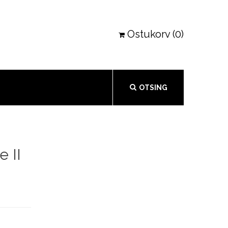
Ostukorv (0)
OTSING
 II