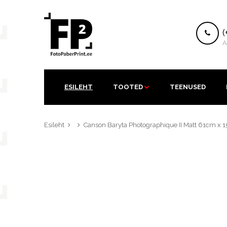
K
(
A
ESILEHT
TOOTED
TEENUSED
Esileht
Canson Baryta Photographique II Matt 61cm x 