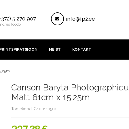
ontakt
Post
+372) 5 270 907
info@fp2.ee
ndres Toodo
PRINTSPIRATSIOON
MEIST
KONTAKT
15,25m
Canson Baryta Photographique
Matt 61cm x 15,25m
Tootekood: C400110501