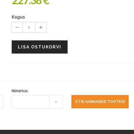
227.38 €
Kogus
1
LISA OSTUKORVI
Nimetus: