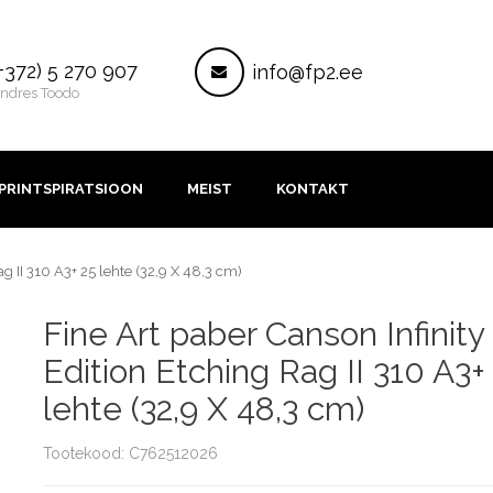
ontakt
Post
+372) 5 270 907
info@fp2.ee
ndres Toodo
PRINTSPIRATSIOON
MEIST
KONTAKT
ag II 310 A3+ 25 lehte (32,9 X 48,3 cm)
Fine Art paber Canson Infinity
Edition Etching Rag II 310 A3+
lehte (32,9 X 48,3 cm)
Tootekood: C762512026