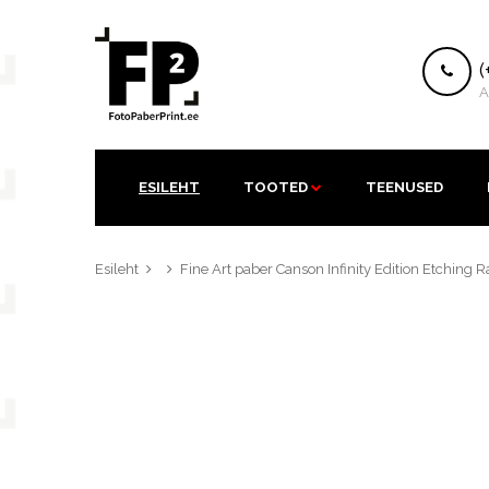
K
(
A
ESILEHT
TOOTED
TEENUSED
Esileht
Fine Art paber Canson Infinity Edition Etching R