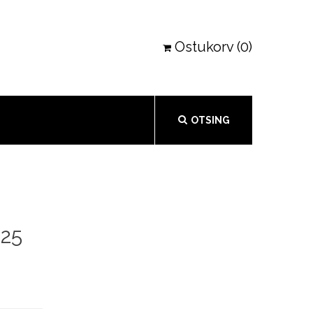
Ostukorv (0)
OTSING
 25