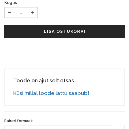
Kogus
1
LISA OSTUKORVI
Toode on ajutiselt otsas.
Küsi millal toode lattu saabub!
Paberi formaat: