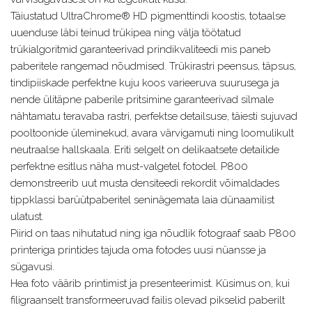
Täiustatud UltraChrome® HD pigmenttindi koostis, totaalse
uuenduse läbi teinud trükipea ning välja töötatud
trükialgoritmid garanteerivad prindikvaliteedi mis paneb
paberitele rangemad nõudmised. Trükirastri peensus, täpsus,
tindipiiskade perfektne kuju koos varieeruva suurusega ja
nende ülitäpne paberile pritsimine garanteerivad silmale
nähtamatu teravaba rastri, perfektse detailsuse, täiesti sujuvad
pooltoonide üleminekud, avara värvigamuti ning loomulikult
neutraalse hallskaala. Eriti selgelt on delikaatsete detailide
perfektne esitlus näha must-valgetel fotodel. P800
demonstreerib uut musta densiteedi rekordit võimaldades
tippklassi barüütpaberitel seninägemata laia dünaamilist
ulatust.
Piirid on taas nihutatud ning iga nõudlik fotograaf saab P800
printeriga printides tajuda oma fotodes uusi nüansse ja
sügavusi.
Hea foto väärib printimist ja presenteerimist. Küsimus on, kui
filigraanselt transformeeruvad failis olevad pikselid paberilt