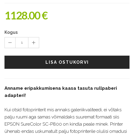
1128.00 €
Kogus
1
LISA OSTUKORVI
Anname eripakkumisena kaasa tasuta rullpaberi
adapteri!
Kui otsid fotoprinterit mis annaks galeriikvaliteedi, ei võtaks
palju ruumi aga samas võimaldaks suuremat formaati siis
EPSON SureColor SC-P800 on kindla peale minek. Printer
ühenab endas uskumatult palju fotoprinterile olulisi omadusi