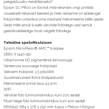
peegelduvaks meistriteoseks?
Epson SC-P800 on tööriist mille eesmärk ongi printida
visuaalselt rabavaid taieseid ja meie ülesanne on aidata igal
fotoprinteri omanikul oma masinast maksimaalne kätte saada.
Seda mitte ainult ilusate värviliste fotodega vaid samuti
galeriikvaliteediga must-valgete fotodega.
Tehniline spetsifikatsioon
Epsoni MicroPiezo® AMC™ trükipea
2880 X 1440 dpi
Ultrachrome HD pigmenttindi tehnoloogia
Varieeruva suurusega trükipiisad
Väikseim trükipiisk 3.5 pikoliitrit
Suuremahulised 80ml tindipadrunid
Maksimaalne prindi laius 43,2cm
WIFI
Värvilise foto tuhmumiskindlus kuni 200 aastat
Must-Valge foto tuhmumiskindlus kuni 400 aastat
Mõõdud: 684‎ x 376 x 250 mm (Laius x Pikkus x Kõrgus)