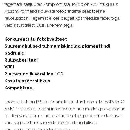
tegemata seejuures kompromisse. P800 on A2+ (trükilaius
43,2cm) formaadis olevate fotoprinterite seas tõeline
revolutsioon. Tegemist ei ole pelgalt kosmeetilise facelift-ga
vaid sisult täiesti uue lähenemisega.
Konkurentsitu fotokvaliteet
Suuremahulised tuhmumiskindlad pigmenttindi
padrunid
Rullpaberi tugi
WIFI
Puutetundlik värviline LCD
Kasutajasõbralikkus
Kompaktsus.
Loomulikjult on P800 südameks kuulus Epsoni MicroPiezo®
AMC™ trükipea. Epsoni insenerid on uue mudeliga avardanud
printeri värviruumi ning tõstnud reaalset paberil renderduvat
värvisügavust mis tähendab, et failide 16 bitisest
värvisügavusest on ka tegelikult kasu.