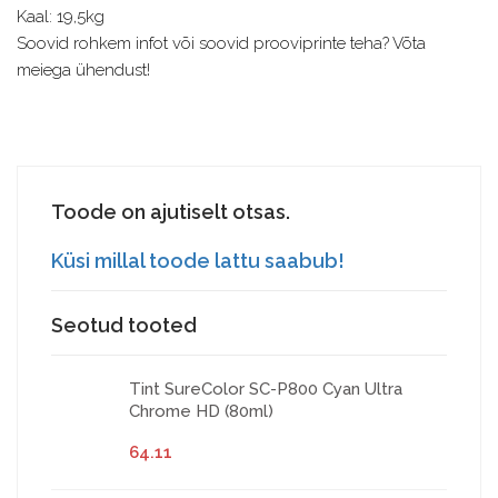
Kaal: 19,5kg
Soovid rohkem infot või soovid prooviprinte teha? Võta
meiega ühendust!
Toode on ajutiselt otsas.
Küsi millal toode lattu saabub!
Seotud tooted
Tint SureColor SC-P800 Cyan Ultra
Chrome HD (80ml)
64.11