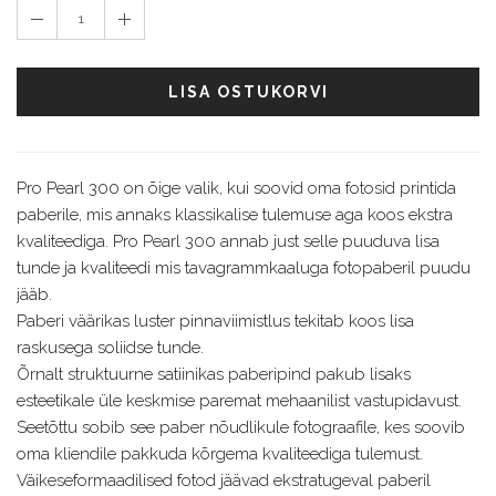
1
LISA OSTUKORVI
Pro Pearl 300 on õige valik, kui soovid oma fotosid printida
paberile, mis annaks klassikalise tulemuse aga koos ekstra
kvaliteediga. Pro Pearl 300 annab just selle puuduva lisa
tunde ja kvaliteedi mis tavagrammkaaluga fotopaberil puudu
jääb.
Paberi väärikas luster pinnaviimistlus tekitab koos lisa
raskusega soliidse tunde.
Õrnalt struktuurne satiinikas paberipind pakub lisaks
esteetikale üle keskmise paremat mehaanilist vastupidavust.
Seetõttu sobib see paber nõudlikule fotograafile, kes soovib
oma kliendile pakkuda kõrgema kvaliteediga tulemust.
Väikeseformaadilised fotod jäävad ekstratugeval paberil