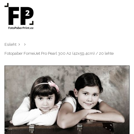
Esileht
Fotopaber FomeiJet Pro Pearl 300 A2 (42x59,4cm) / 20 lehte