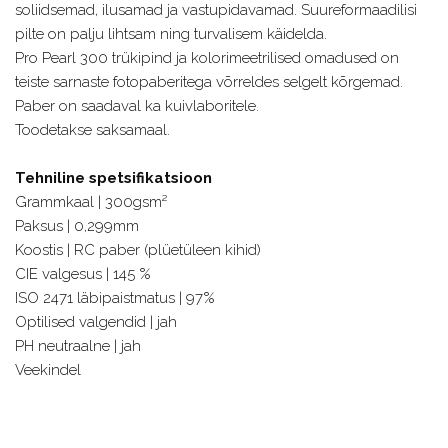
soliidsemad, ilusamad ja vastupidavamad. Suureformaadilisi
pilte on palju lihtsam ning turvalisem käidelda.
Pro Pearl 300 trükipind ja kolorimeetrilised omadused on
teiste sarnaste fotopaberitega võrreldes selgelt kõrgemad.
Paber on saadaval ka kuivlaboritele.
Toodetakse saksamaal.
Tehniline spetsifikatsioon
Grammkaal | 300gsm²
Paksus | 0,299mm
Koostis | RC paber (plüetüleen kihid)
CIE valgesus | 145 %
ISO 2471 läbipaistmatus | 97%
Optilised valgendid | jah
PH neutraalne | jah
Veekindel