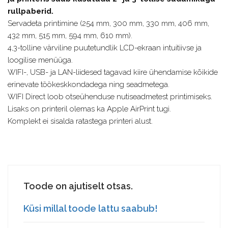
rullpaberid.
Servadeta printimine (254 mm, 300 mm, 330 mm, 406 mm,
432 mm, 515 mm, 594 mm, 610 mm).
4,3-tolline värviline puutetundlik LCD-ekraan intuitiivse ja
loogilise menüüga.
WIFI-, USB- ja LAN-liidesed tagavad kiire ühendamise kõikide
erinevate töökeskkondadega ning seadmetega.
WIFI Direct loob otseühenduse nutiseadmetest printimiseks.
Lisaks on printeril olemas ka Apple AirPrint tugi.
Komplekt ei sisalda ratastega printeri alust.
Toode on ajutiselt otsas.
Küsi millal toode lattu saabub!