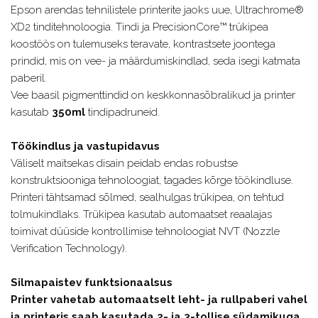
Epson arendas tehnilistele printerite jaoks uue, Ultrachrome®
XD2 tinditehnoloogia. Tindi ja PrecisionCore™ trükipea
koostöös on tulemuseks teravate, kontrastsete joontega
prindid, mis on vee- ja määrdumiskindlad, seda isegi katmata
paberil.
Vee baasil pigmenttindid on keskkonnasõbralikud ja printer
kasutab
350ml
tindipadruneid.
Töökindlus ja vastupidavus
Väliselt maitsekas disain peidab endas robustse
konstruktsiooniga tehnoloogiat, tagades kõrge töökindluse.
Printeri tähtsamad sõlmed, sealhulgas trükipea, on tehtud
tolmukindlaks. Trükipea kasutab automaatset reaalajas
toimivat düüside kontrollimise tehnoloogiat NVT (Nozzle
Verification Technology).
Silmapaistev funktsionaalsus
Printer vahetab automaatselt leht- ja rullpaberi vahel
ja printeris saab kasutada 2- ja 3-tollise südamikuga