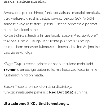
sisalda ratastega alusjalgu.
Arvestades printeri hinda, funktsionaalsust, madalat omakulu,
trükikvaliteeti, kiirust ja vastupidavust, pakub SC-T3400N
sarnaselt kõigile teistele Epsoni-T seeria printeritele parimat
hinna-kvaliteedi suhet.
Kõrge trükikvaliteedi ja kiiruse tagab Epsoni PrecisionCore™
trükipea. 800 düüsi iga värvi kohta ja 2400 X 1200 dpi
resolutsioon annavad tulemuseks terava, detailne A1-joonise
vaid 24 sekundiga.
Kõigis TX400-seeria printerites saab kasutada mahukaid,
170mm
diameetriga paberirulle, mis kestavad kaua ja mille
ruutmeetri hind on madal.
Epson T-seeria printerid on tänu disainile ja
funktsionaalsusele pälvinud
Red Dot 2019
auhinna.
Ultrachrome® XD2 tinditehnoloogia