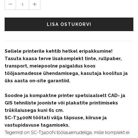
1
LISA OSTUKORVI
Sellele printerile kehtib hetkel eripakkumine!
Tasuta kaasa terve lisakomplekt tinte, rullpaber,
transport, meiepoolne paigaldus koos
tööjaamadesse ühendamisega, kasutaja koolitus ja
üks aasta on-site garantiid.
Soodne ja kompaktne printer spetsiaalselt CAD- ja
GIS tehniliste jooniste või plakatite printimiseks
trükilaiusega kuni 61 cm.
SC-T3400N töötati välja täpsuse, kiiruse ja
vastupidavuse tagamiseks.
Tegemist on SC-T3400N töölauamudeliga, mille komplekt ei