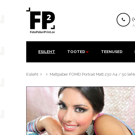
K
(
A
ESILEHT
TOOTED
TEENUSED
Esileht
Mattpaber FOMEI Portrait Matt 230 A4 / 50 leht