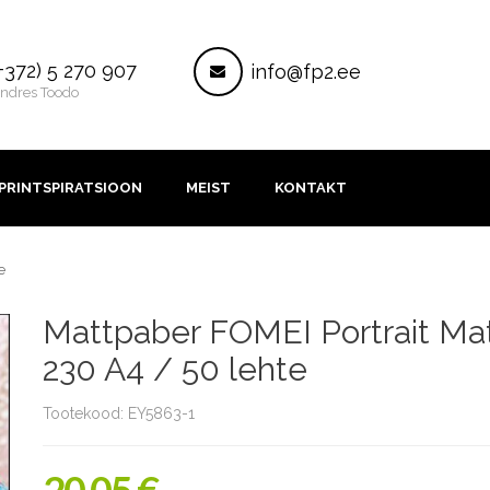
ontakt
Post
+372) 5 270 907
info@fp2.ee
ndres Toodo
PRINTSPIRATSIOON
MEIST
KONTAKT
e
Mattpaber FOMEI Portrait Ma
230 A4 / 50 lehte
Tootekood: EY5863-1