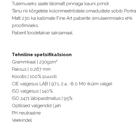
Tulemuseks saate täismatt pinnaga kauni prindi.
Tänu nii kõrgetele kolorimeetrilistele omadustele sobib Portra
Matt 230 ka kallimate Fine Art paberite simuleerimiseks ehk
proofimiseks.
Paberit toodetakse saksamaal.
Tehniline spetsifikatsioon
Grammkaal | 230gsm²
Paksus | 0,267 mm
Koostis | 100% puuvill
CIE valgesus LAB | 97.1, 2.4, -8.0 M0 (külm valge)
ISO valgesus | 140%
ISO 2471 läbipaistmatus | 95%
Optilised valgendid | jah
PH neutraalne
Veekindel