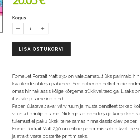
20.05 €
Kogus
1
LISA OSTUKORVI
FomeiJet Portrait Matt 230 on vaieldamatult üks parimaid hin
kvaliteedi suhtega pabereid. See paber on hetkel meie andm
omas hinnaklassis kõige kõrgema trükikvaliteediga. Lisaks on
ilus sile ja sametine pind.
Paberi üllatavalt avar värviruum ja musta densiteet torkab ko
vilunud printijale silma. Nii kirgaste toonidega ja kõrge kontra
tulemust ei paku ükski teine samas hinnaklassis olev paber.
Fomei Portrait Matt 230 on eriline paber mis sobib kvaliteets
ja atraktiivsete posterite printimiseks.