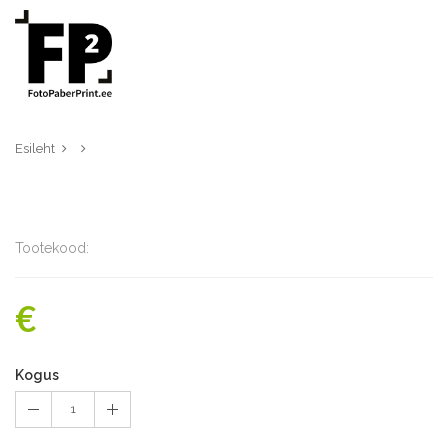
Esileht
Tootekood:
€
Kogus
1