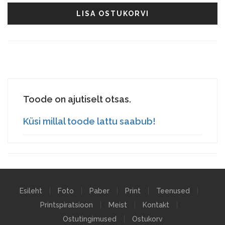
LISA OSTUKORVI
Toode on ajutiselt otsas.
Küsi millal toode lattu saabub!
Esileht
Foto
Paber
Print
Teenused
Printspiratsioon
Meist
Kontakt
Ostutingimused
Ostukorv