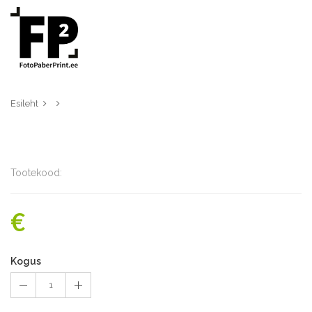
Esileht
Tootekood:
€
Kogus
1