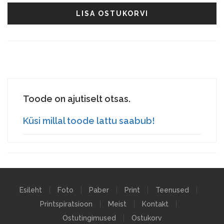
LISA OSTUKORVI
Toode on ajutiselt otsas.
Küsi millal toode lattu saabub!
Esileht
Foto
Paber
Print
Teenused
Printspiratsioon
Meist
Kontakt
Ostutingimused
Ostukorv