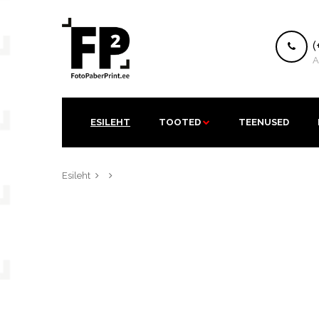
K
(
A
ESILEHT
TOOTED
TEENUSED
Esileht