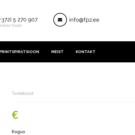
ontakt
Post
+372) 5 270 907
info@fp2.ee
ndres Toodo
PRINTSPIRATSIOON
MEIST
KONTAKT
Tootekood:
€
Kogus