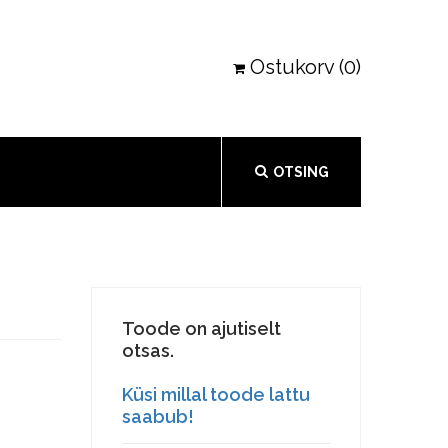
Ostukorv (0)
OTSING
Toode on ajutiselt
otsas.
Küsi millal toode lattu
saabub!